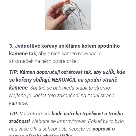
3. Jednotlivé kořeny splétáme kolem spodního
kamene tak
, aby z nich kámen nevypadl a
stromeček na něm dobře držel.
uzlík, kde
TIP:
Kámen doporučuji odrátovat tak, aby
se kořeny sbíhají, NEKONČIL na spodní straně
kamene
. Špatně se pak hledá stabilita stromu.
Nejlépe je udělat toto zakončení na zadní straně
kamene.
TIP:
V tomto kroku
bude potřeba trpělivost a trocha
zručnosti
. Nebojte se improvizovat. Pokud by to bylo
nad vaše síly a schopnosti, nebojte se
poprosit o