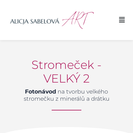
Přeskočit
na
Menu
obsah
Stromeček -
VELKÝ 2
Fotonávod
na tvorbu velkého
stromečku z minerálů a drátku