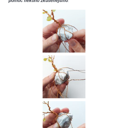
pomoc někoho zkušenějšího
.