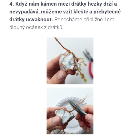
4. Když nám kámen mezi drátky hezky drží a
nevypadává, můžeme vzít kleště a přebytečné
drátky ucvaknout.
Ponecháme přibližně 1cm
dlouhý ocásek z drátků.