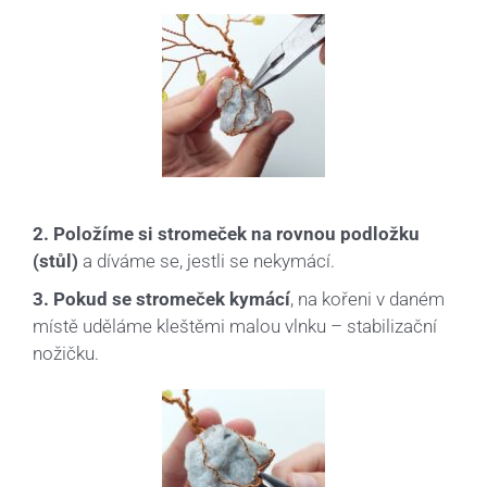
2. Položíme si stromeček na rovnou podložku
(stůl)
a díváme se, jestli se nekymácí.
3. Pokud se stromeček kymácí
, na kořeni v daném
místě uděláme kleštěmi malou vlnku – stabilizační
nožičku.